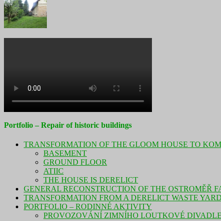
Portfolio – Repair of historic buildings
TRANSFORMATION OF THE GLOOM HOUSE TO KOME
BASEMENT
GROUND FLOOR
ATIIC
THE HOUSE IS DERELICT
GENERAL RECONSTRUCTION OF THE OSTROMĚŘ FA
TRANSFORMATION FROM A DERELICT WASTE YARD T
PORTFOLIO – RODINNÉ AKTIVITY
PROVOZOVÁNÍ ZIMNÍHO LOUTKOVÉ DIVADLE