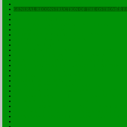
GAS PIPE TO POLAND IS PLANNED TO RUN ACROSS
GENERAL RECONSTRUCTION OF THE OSTROMĚŘ 
GROUND FLOOR
INVITATION TO SCHOOLS
NATURE AND ENVIRONMENT PROTECTION
PATRON PROJEKTU A MEDIA
PHOTOGRAPHY FOR CYCLING GUIDEBOOK TO HR
PORTFOLIO – FAMILY ACTIVITIES
PROJECT 246 DAYS
RÓBERT NEMEČEK POINTS OUT TO THE DANGEROU
ROUTE AND STOPS ON THE ENVIRONMENT TOUR
SCENE PRODUCTION FOR EUROPEAN THEATRE DA
SHARED SPACES AND RETURN OF THE INVESTMEN
SPORTS PROJECTION IN A TENT NEAR THE HISTO
STOPS ON THE ENVIRONMENT TOUR
SVINARY – ALLOTMENT PLOTS
TALENT CONTEST IN HRADEC KRÁLOVÉ
TENT OPPOSITE THE BARRACKS STILL “ALIVE”
THE BARRACKS SHALL HELP THE PARKING IN THE
THE MAIN OBJECTIVES OF THE PROJECT
THE PROTESTS WILL TAKE LONG, THE ARMY IS IN
THERE MIGHT BE FISHING STANDS NEXT TO BONO
TRANSFORMATION OF THE GLOOM HOUSE TO KOME
TŘEBECHOVICE P. O. – ENVIRONMENT CENTRE AND
VISUALISATION OF BUILDINGS