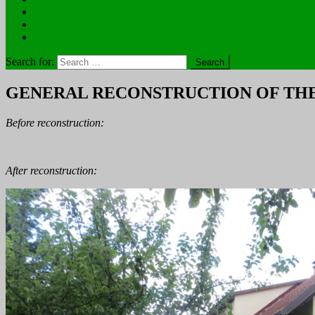
VISUALISATION OF BUILDINGS
WINTER PUPPET THEATRE FOR CHILDREN IN HRA
YEAR 1970-2000 – BUILDING AUTHORITY MAKES 3
Search for:
GENERAL RECONSTRUCTION OF TH
Before reconstruction:
After reconstruction: