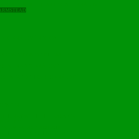
 A RESIDENTAIL QUARTER IN H. KRÁLOVÉ
FARMSTEAD
ADEC KRÁLOVÉ REGION
S CONDITION OF THE WALLS
YS IN HRADEC KRÁLOVÉ
T
RIC CENTRE OF HRADEC KRÁLOVÉ
 CENTER
 NO HURRY WITH THE TRASNFER
 PUBLICO
NIUM PALACE 2008-2018
 CHIDLREN’S FISHING COMPETITION