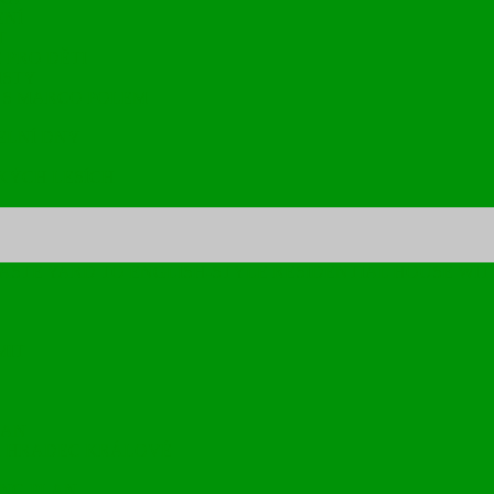
ENÍ
T
 PRO DĚTI
ISTY
 S MARCO POLEM
ELNÍ DNY
KÝCH LESÍCH
WASTE YARD TO ENGLISH-STYLE RESIDENTIAL HOUSE WIT
MIT
LAN
R HRADEC KRÁLOVÉ
ING PLAN