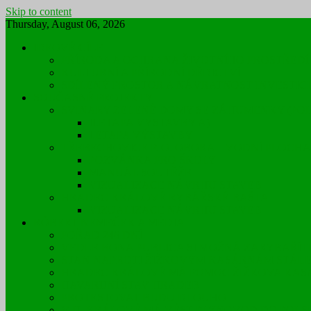
Skip to content
Thursday, August 06, 2026
IDEOVÉ CÍLE
PŘÍRODA A OCHRANA ŽIVOTNÍHO PROSTŘEDÍ
KULTURNÍ A PŘÍRODNÍ DĚDICTVÍ
SDÍLENÝ PROSTOR A NÁVRATNOST INVESTIC
SOUČASNÉ PROJEKTY
SVINARY ZELENÉ DOMY SE ZÁHUMENKY (POL
II.ETAPA VÝSTAVBY A)
I.ETAPA VÝSTAVBY
TŘEBECHOVICE P. O. OBORA – VODNÍ PLOCH
POZVÁNKA PRO ŠKOLY
MANUÁL SOUTĚŽE
VIZUALIZACE NÁVRHU STAVEB
HRADEC KRÁLOVÉ RYBÁŘSKÉ BAŠTA
VIZUALIZACE NÁVRHU STAVEB
RÓBERT NEMEČEK A MÉDIA
POŘAD 246 DNÍ
VEDLE BONA PUBLICA SI MOŽNÁ ZARYBAŘÍT
STAN NAPROTI ŽIŽKOVÝM KASÁRNÁM STÁLE 
HRADEC KRÁLOVÉ MÁ POMOC ŽIŽKOVA KAS
HAVARIJNÍ STAV HRADEB
PROTESTOVAT BUDU DLOUHO
V H. KRÁLOVÉ MÁ VÉST PLYNOVOD DO POLS