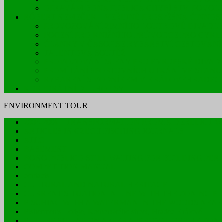
OPRAVÁM BONA PUBLICA CHYBÍ STV. POVOL
RÓBERT NEMEČEK – VEŘEJNĚ PROSPĚŠNÁ ČINNOS
PROVOZOVÁNÍ ZIMNÍHO LOUTKOVÉ DIVADLE
FOCENÍ PRO KNIŽNÍHO PRŮVODCE PRO CYKL
ČLÁNKY V ČASOPISE RYBÁŘSTVÍ CESTOVÁNÍ
TALENTOVÁ SOUTĚŽ
PROVOZOVÁNÍ SCÉNY PRO EVROPSKÉ DIVAD
PROMÍTÁNÍ SPORTOVNÍCH UTKÁNÍ VE STANU
RYBAŘENÍ S VODNÍKEM V KRÁLOVÉHRADEC
KORPORÁTNÍ DLUHOPISY
ENVIRONMENT TOUR
2004-2006 – TRANSFORMATION FROM A DERELICT 
ARTICLES IN CZECH FISCHING JOURNALS
ATIIC
BASEMENT
BONO PUBLICO STILL WAITING FOR BUILDING PER
COMPETITION MANUAL
contacts
CULTURAL AND NATURAL HERITAGE
CURRENT SITUATION IN LINE WITH THE ZONING P
FISCHING WITH A WATERMAN IN THE WOODS NEA
Fishermen’s Lodge, Komenského street, Hradec Králové
FUTURE SITUATION AFTER APPROVAL OF THE ZON