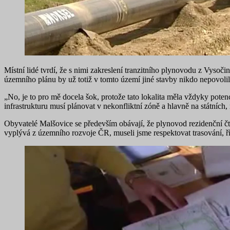
Místní lidé tvrdí, že s nimi zakreslení tranzitního plynovodu z Vysoč
územního plánu by už totiž v tomto území jiné stavby nikdo nepovolil
„No, je to pro mě docela šok, protože tato lokalita měla vždyky pot
infrastrukturu musí plánovat v nekonfliktní zóně a hlavně na státn
Obyvatelé Malšovice se především obávají, že plynovod rezidenční čtv
vyplývá z územního rozvoje ČR, museli jsme respektovat trasování, ří