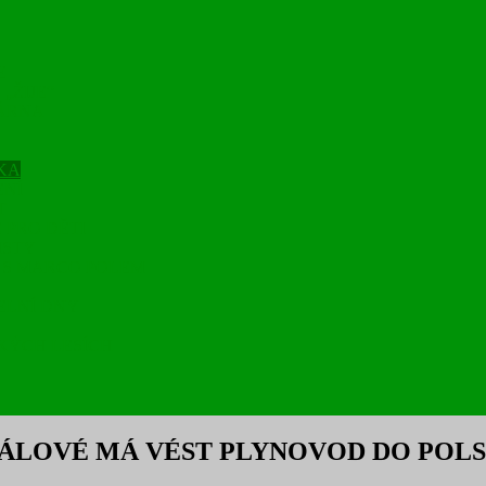
E
„ŽIJE“
ÁRNA
KA
ENÍ
T
 PRO DĚTI
ISTY
 S MARCO POLEM
ELNÍ DNY
KÝCH LESÍCH
RÁLOVÉ MÁ VÉST PLYNOVOD DO POL