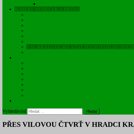
VIZUALIZACE NÁVRHU STAVEB
RÓBERT NEMEČEK A MÉDIA
POŘAD 246 DNÍ
VEDLE BONA PUBLICA SI MOŽNÁ ZARYBAŘÍT
STAN NAPROTI ŽIŽKOVÝM KASÁRNÁM STÁLE 
HRADEC KRÁLOVÉ MÁ POMOC ŽIŽKOVA KAS
HAVARIJNÍ STAV HRADEB
PROTESTOVAT BUDU DLOUHO
V H. KRÁLOVÉ MÁ VÉST PLYNOVOD DO POLS
OPRAVÁM BONA PUBLICA CHYBÍ STV. POVOL
RÓBERT NEMEČEK – VEŘEJNĚ PROSPĚŠNÁ ČINNOS
PROVOZOVÁNÍ ZIMNÍHO LOUTKOVÉ DIVADLE
FOCENÍ PRO KNIŽNÍHO PRŮVODCE PRO CYKL
ČLÁNKY V ČASOPISE RYBÁŘSTVÍ CESTOVÁNÍ
TALENTOVÁ SOUTĚŽ
PROVOZOVÁNÍ SCÉNY PRO EVROPSKÉ DIVAD
PROMÍTÁNÍ SPORTOVNÍCH UTKÁNÍ VE STANU
RYBAŘENÍ S VODNÍKEM V KRÁLOVÉHRADEC
KORPORÁTNÍ DLUHOPISY
Vyhledávání
PŘES VILOVOU ČTVRŤ V HRADCI K