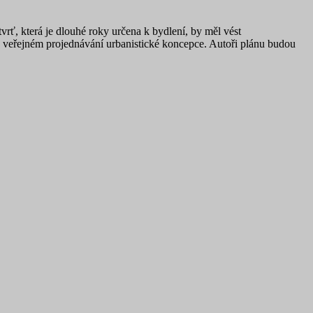
rť, která je dlouhé roky určena k bydlení, by měl vést
 na veřejném projednávání urbanistické koncepce. Autoři plánu budou