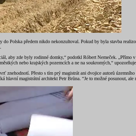
iny do Polska předem nikdo nekonzultoval. Pokud by byla stavba realizo
.
enciál, aby zde byly rodinné domky,“ podotkl Róbert Nemeček. „Přímo v
ích, městkých nebo krajských pozemcích a ne na soukromých,“ upozorňu
rť znehodnotí. Přesto s tím prý magistrát ani dvojice autorů územního
ká hlavní magistrátní architekt Petr Brůna. “Je to možné posunout, ale