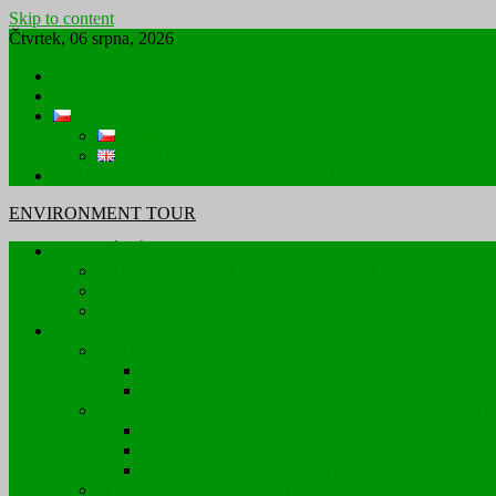
Skip to content
Čtvrtek, 06 srpna, 2026
Úvodní stránka
Kontakty
Čeština
Čeština
English
SVINARY- ZELENÉ DOMY SE ZÁHUMENKY (OVOCNÉ 
ENVIRONMENT TOUR
IDEOVÉ CÍLE
PŘÍRODA A OCHRANA ŽIVOTNÍHO PROSTŘEDÍ
KULTURNÍ A PŘÍRODNÍ DĚDICTVÍ
SDÍLENÝ PROSTOR A NÁVRATNOST INVESTIC
SOUČASNÉ PROJEKTY
SVINARY ZELENÉ DOMY SE ZÁHUMENKY (POL
II.ETAPA VÝSTAVBY A)
I.ETAPA VÝSTAVBY
TŘEBECHOVICE P. O. OBORA – VODNÍ PLOCH
POZVÁNKA PRO ŠKOLY
MANUÁL SOUTĚŽE
VIZUALIZACE NÁVRHU STAVEB
HRADEC KRÁLOVÉ RYBÁŘSKÉ BAŠTA