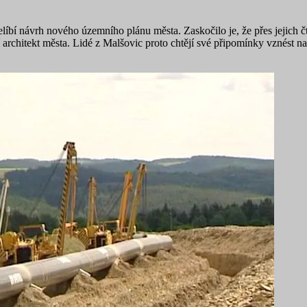
bí návrh nového územního plánu města. Zaskočilo je, že přes jejich čtv
vní architekt města. Lidé z Malšovic proto chtějí své připomínky vznést