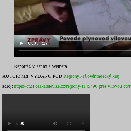
Reportáž Vlastimila Weinera
AUTOR: had
VYDÁNO POD:
Regiony
Královéhradecký kraj
zdroj:
https://ct24.ceskatelevize.cz/regiony/1145490-pres-vilovou-ct