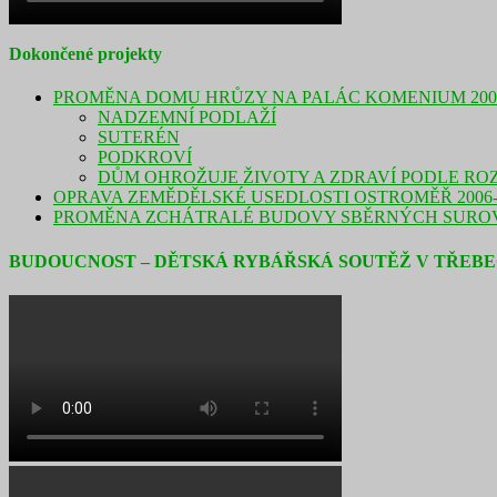
Dokončené projekty
PROMĚNA DOMU HRŮZY NA PALÁC KOMENIUM 2008
NADZEMNÍ PODLAŽÍ
SUTERÉN
PODKROVÍ
DŮM OHROŽUJE ŽIVOTY A ZDRAVÍ PODLE RO
OPRAVA ZEMĚDĚLSKÉ USEDLOSTI OSTROMĚŘ 2006-
PROMĚNA ZCHÁTRALÉ BUDOVY SBĚRNÝCH SUROVI
BUDOUCNOST – DĚTSKÁ RYBÁŘSKÁ SOUTĚŽ V TŘEBEC